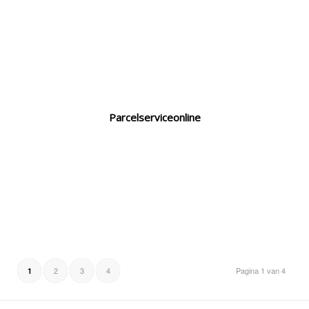
Parcelserviceonline
2
3
4
Pagina 1 van 4
1